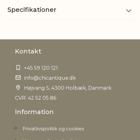
Specifikationer
Materiale
Jern
Kontakt
EAN
5712750287048
+45 59 120 121
Nettovægt
0,000 kg
info@chicantique.dk
Højvang 5, 4300 Holbæk, Danmark
CVR: 42 52 05 86
Information
Privatlivspolitik og cookies