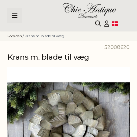
Skip to Content
Forsiden
/
Krans m. blade til væg
52008620
Krans m. blade til væg
Main image
Click to view image in fullscreen