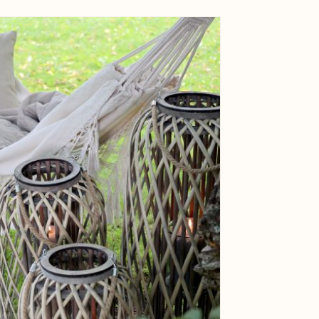
ge
View larger image
ge