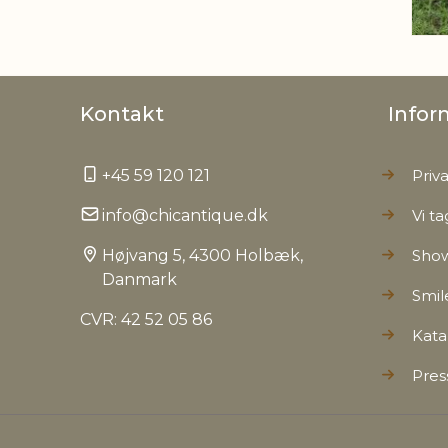
Kontakt
Infor
+45 59 120 121
Priva
info@chicantique.dk
Vi ta
Højvang 5, 4300 Holbæk,
Sho
Danmark
Smil
CVR: 42 52 05 86
Kata
Pres