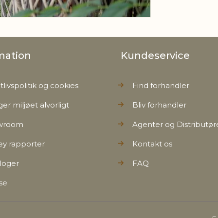
mation
Kundeservice
tlivspolitik og cookies
Find forhandler
ger miljøet alvorligt
Bliv forhandler
wroom
Agenter og Distributør
ey rapporter
Kontakt os
loger
FAQ
se