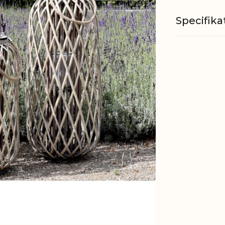
Specifika
Materiale
Passer til
EAN
Tariffnum
Bruttovæ
Nettovæg