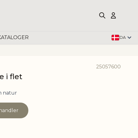
KATALOGER
DA
25057600
 i flet
 natur
rhandler