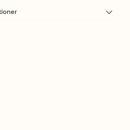
tioner
Pil, Glas, Jute
Macon bloklys 710495
5712750299041
ber
9405500090
gt
3,1 kg
t
2,4 kg