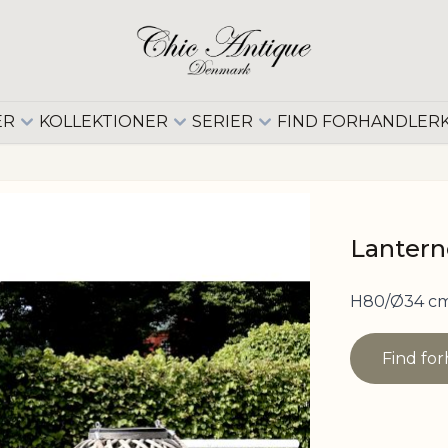
ER
KOLLEKTIONER
SERIER
FIND FORHANDLER
Lanterne
H80/Ø34 cm
Find fo