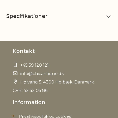
Specifikationer
Materiale
Glas
Kontakt
Batteri
2 stk. AA
+45 59 120 121
EAN
5712750315369
info@chicantique.dk
Tariffnumber
Højvang 5, 4300 Holbæk, Danmark
9405499090
CVR: 42 52 05 86
Nettovægt
0,000 kg
Information
Privatlivspolitik og cookies