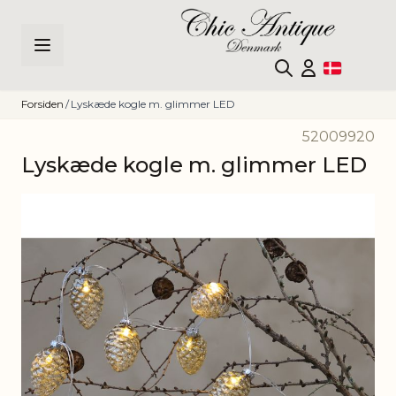
Skip to Content
Forsiden
/
Lyskæde kogle m. glimmer LED
52009920
Lyskæde kogle m. glimmer LED
Main image
Click to view image in fullscreen