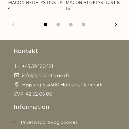
Tariffnumber
3406000000
MACON BEDELYS RUSTIK
MACON BLOKLYS RUSTIK
MA
4 T
16 T
30
Bruttovægt
2,1 kg
Nettovægt
2,1 kg
Kontakt
+45 59 120 121
info@chicantique.dk
Højvang 5, 4300 Holbæk, Danmark
CVR: 42 52 05 86
Information
Privatlivspolitik og cookies