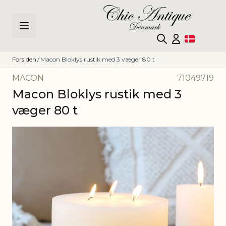
Skip to Content
Forsiden
/
Macon Bloklys rustik med 3 væger 80 t
MACON
71049719
Macon Bloklys rustik med 3
væger 80 t
Main image
Click to view image in fullscreen