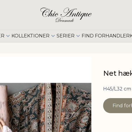
ER
KOLLEKTIONER
SERIER
FIND FORHANDLER
Net hæk
H45/L32 cm
Find fo