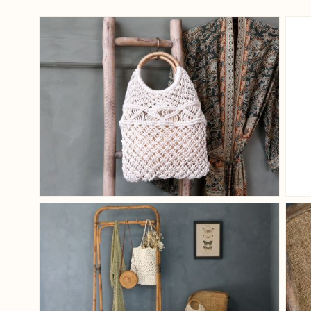
View larger image
View larger image