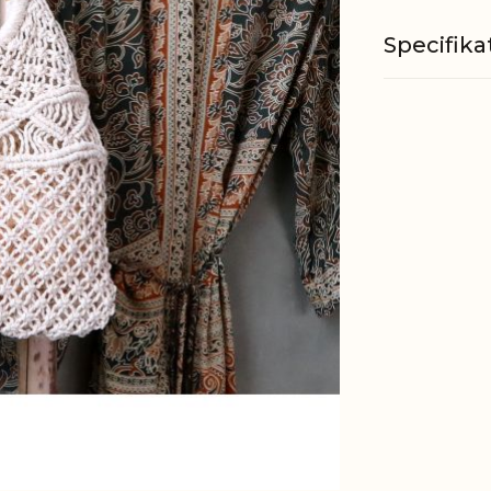
Specifika
Materiale
EAN
Tariffnum
Bruttovæ
Nettovæg