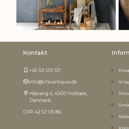
Kontakt
Infor
+45 59 120 121
Priva
info@chicantique.dk
Vi ta
Højvang 5, 4300 Holbæk,
Sho
Danmark
Smil
CVR: 42 52 05 86
Kata
Pres