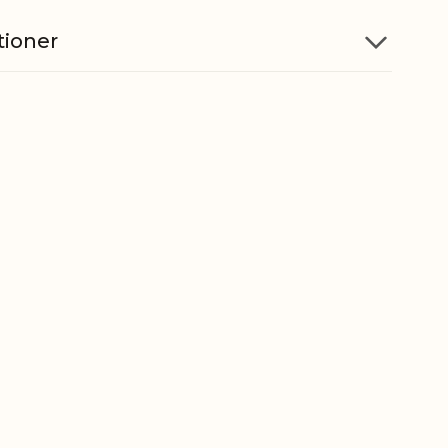
tioner
Bomuld
5712750269969
ber
4202929890
gt
0,640 kg
t
0,484 kg