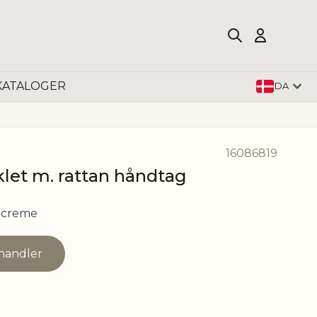
KATALOGER
DA
16086819
let m. rattan håndtag
 creme
rhandler