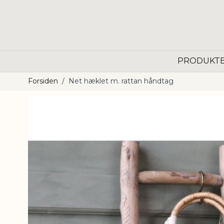
Skip to Content
PRODUKT
Forsiden
/
Net hæklet m. rattan håndtag
Main image
Click to view image in fullscreen