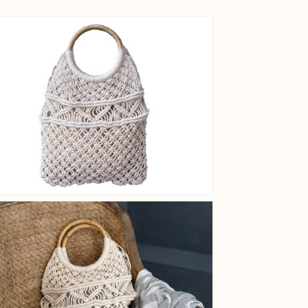
View larger image
View larger image