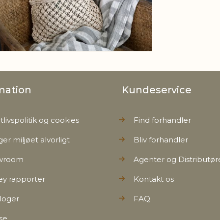
mation
Kundeservice
tlivspolitik og cookies
Find forhandler
ger miljøet alvorligt
Bliv forhandler
wroom
Agenter og Distributør
ey rapporter
Kontakt os
loger
FAQ
se