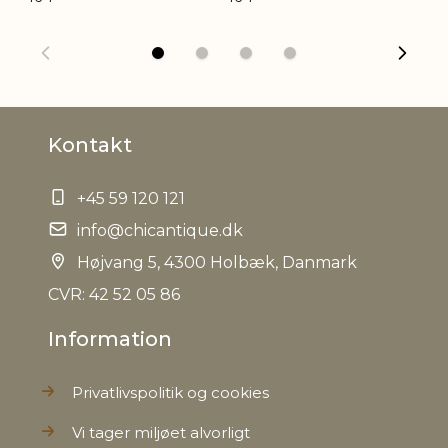
Bruttovægt
0,140 kg
Nettovægt
0,130 kg
Kontakt
+45 59 120 121
info@chicantique.dk
Højvang 5, 4300 Holbæk, Danmark
CVR: 42 52 05 86
Information
Privatlivspolitik og cookies
Vi tager miljøet alvorligt