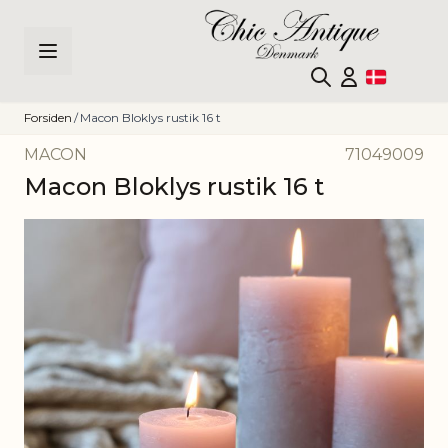
Skip to Content
Forsiden
/
Macon Bloklys rustik 16 t
MACON
71049009
Macon Bloklys rustik 16 t
Main image
Click to view image in fullscreen