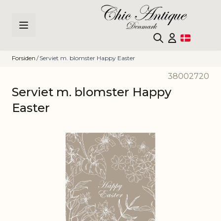
Skip to Content
Forsiden
/
Serviet m. blomster Happy Easter
38002720
Serviet m. blomster Happy
Easter
Main image
Click to view image in fullscreen