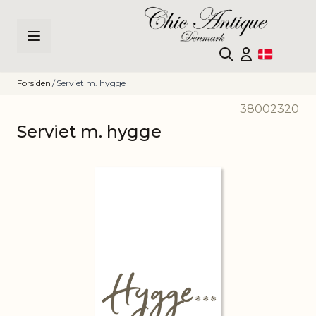
Skip to Content
Forsiden
/
Serviet m. hygge
38002320
Serviet m. hygge
Main image
Click to view image in fullscreen