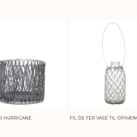
 possible using the tab key. You can skip the carousel or
ER HURRICANE
FIL DE FER VASE TIL OPHÆN