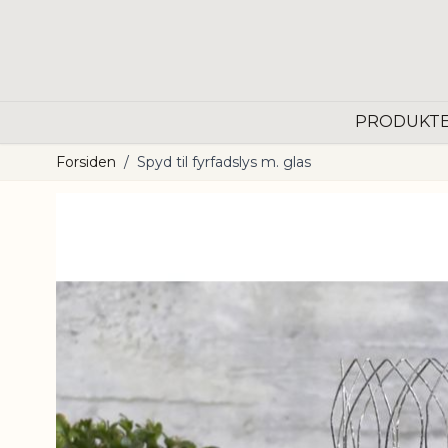
Skip to Content
PRODUKT
Forsiden
/
Spyd til fyrfadslys m. glas
Main image
Click to view image in fullscreen