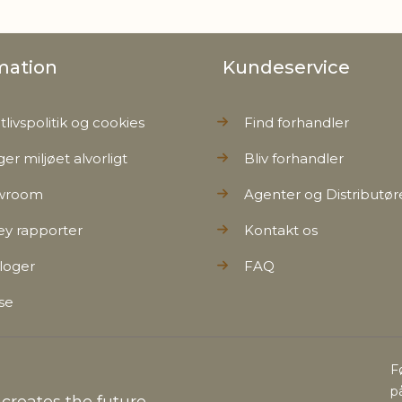
mation
Kundeservice
tlivspolitik og cookies
Find forhandler
ger miljøet alvorligt
Bliv forhandler
wroom
Agenter og Distributør
ey rapporter
Kontakt os
loger
FAQ
se
F
p
reates the future...