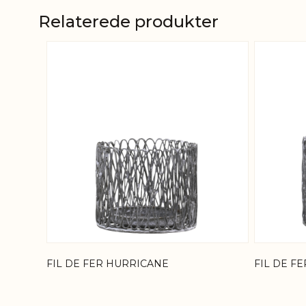
Relaterede produkter
Navigating through the elements of the carousel is
Press to skip carousel
FIL DE FER HURRICANE
FIL DE F