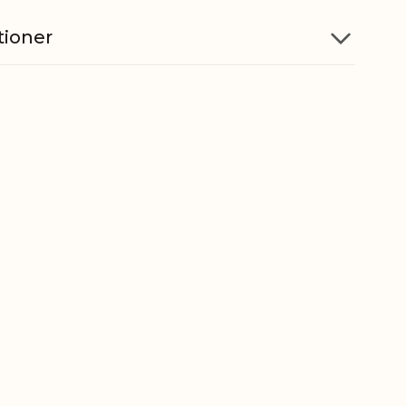
tioner
Jern
Fyrfadslys
5712750309528
ber
8306290000
gt
0,482 kg
t
0,350 kg