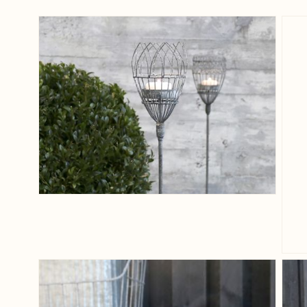
View larger image
View larger image