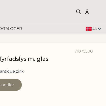
KATALOGER
DA
71075500
 fyrfadslys m. glas
antique zink
rhandler