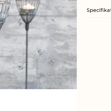
Specifika
Materiale
Passer til
EAN
Tariffnum
Bruttovæ
Nettovæg