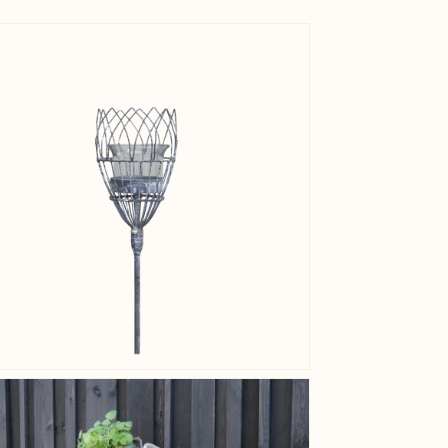
View larger image
View larger image