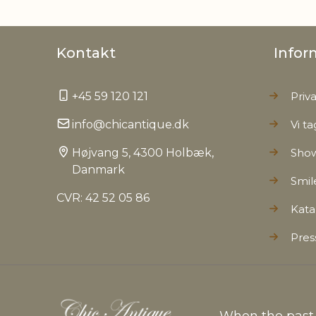
Kontakt
Infor
+45 59 120 121
Priva
info@chicantique.dk
Vi ta
Højvang 5, 4300 Holbæk,
Sho
Danmark
Smil
CVR: 42 52 05 86
Kata
Pres
When the past c