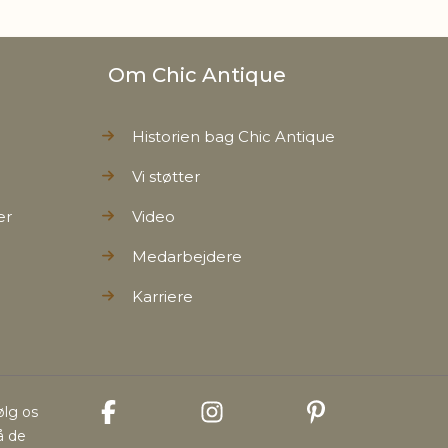
Om Chic Antique
Historien bag Chic Antique
Vi støtter
er
Video
Medarbejdere
Karriere
ølg os
å de