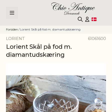
Skip to Content
Forsiden
/
Lorient Skål på fod m. diamantudskæring
LORIENT
61061600
Lorient Skål på fod m.
diamantudskæring
Main image
Click to view image in fullscreen