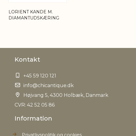
Tariffnumber
7013499900
LORIENT KANDE M.
DIAMANTUDSKÆRING
Bruttovægt
0,336 kg
Nettovægt
0,310 kg
Kontakt
+45 59 120 121
info@chicantique.dk
Højvang 5, 4300 Holbæk, Danmark
CVR: 42 52 05 86
Information
Privatlivspolitik og cookies