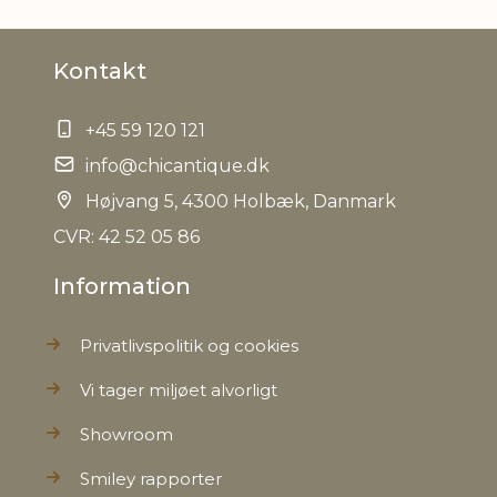
Bruttovægt
1.000000
Kontakt
EAN
5712750352630
+45 59 120 121
Tariffnumber
6307909899
info@chicantique.dk
Nettovægt
Højvang 5, 4300 Holbæk, Danmark
0.800000
CVR: 42 52 05 86
Dropship
Nej
Information
Kollektion
AW23
Privatlivspolitik og cookies
Vi tager miljøet alvorligt
Showroom
Smiley rapporter