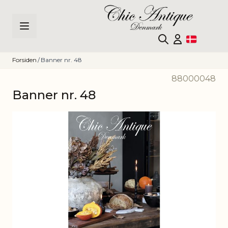
Skip to Content
Forsiden
/
Banner nr. 48
88000048
Banner nr. 48
Main image
Click to view image in fullscreen