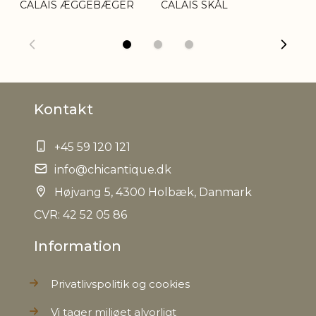
CALAIS ÆGGEBÆGER
CALAIS SKÅL
CA
Øvrig
Variation i farve kan
information
forekomme
EAN
5712750236305
Kontakt
Tariffnumber
6912002310
+45 59 120 121
info@chicantique.dk
Bruttovægt
0,300 kg
Højvang 5, 4300 Holbæk, Danmark
Nettovægt
0,270 kg
CVR: 42 52 05 86
Information
Privatlivspolitik og cookies
Vi tager miljøet alvorligt