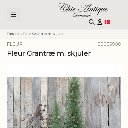
Skip to Content
Forsiden
/
Fleur Grantræ m. skjuler
FLEUR
39035900
Fleur Grantræ m. skjuler
Main image
Click to view image in fullscreen