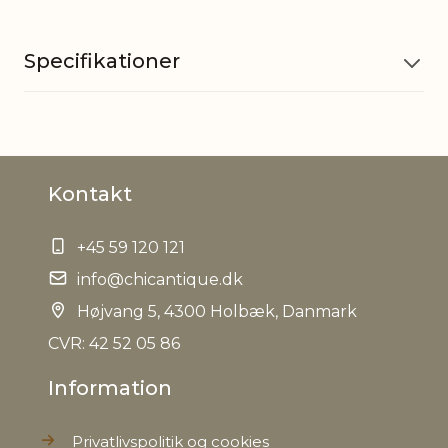
Specifikationer
Plastik, natur kogler og
Materiale
cement
Kontakt
EAN
5712750253449
+45 59 120 121
Tariffnumber
6702100000
info@chicantique.dk
Højvang 5, 4300 Holbæk, Danmark
Bruttovægt
1,1 kg
CVR: 42 52 05 86
Nettovægt
0,950 kg
Information
Privatlivspolitik og cookies