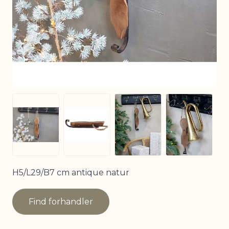
View larger image
View larg
View larger image
View larger image
H5/L29/B7 cm antique natur
Find forhandler