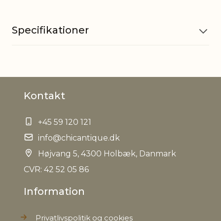
Specifikationer
Materiale
Mangotræ, Jern
Kontakt
EAN
5712750317042
+45 59 120 121
Nettovægt
0,000 kg
info@chicantique.dk
Højvang 5, 4300 Holbæk, Danmark
CVR: 42 52 05 86
Information
Privatlivspolitik og cookies