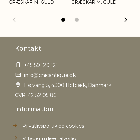
GRÆSKAR M. GULD
GRÆSKAR M. GULD
GR
Kontakt
+45 59 120 121
info@chicantique.dk
Højvang 5, 4300 Holbæk, Danmark
CVR: 42 52 05 86
Information
Privatlivspolitik og cookies
Vi tager miljøet alvorligt