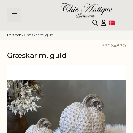
Skip to Content
Forsiden
/
Græskar m. guld
39064820
Græskar m. guld
Main image
Click to view image in fullscreen