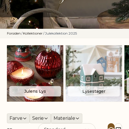
Forsiden
/
Kollektioner
/
Julekollektion 2025
Julens Lys
Lysestager
Farve
Serie
Materiale