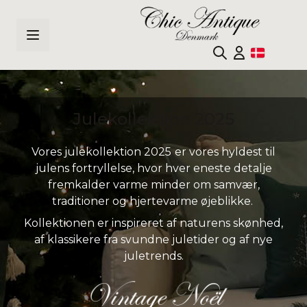
Skip to Content
Julekollektion 2025
Vores julekollektion 2025
er vores hyldest til
julens fortryllelse, hvor hver eneste detalje
fremkalder varme minder om samvær,
traditioner og hjertevarme øjeblikke.
Kollektionen er inspireret af naturens skønhed,
af klassikere fra svundne juletider og af nye
juletrends.