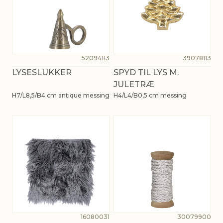
52094113
39078113
LYSESLUKKER
SPYD TIL LYS M.
JULETRÆ
H7/L8,5/B4 cm antique messing
H4/L4/B0,5 cm messing
16080031
30079900