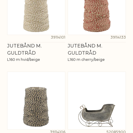
39114101
39114133
JUTEBÅND M.
JUTEBÅND M.
GULDTRÅD
GULDTRÅD
L160 m hvid/beige
L160 m cherry/beige
39114106
52085900