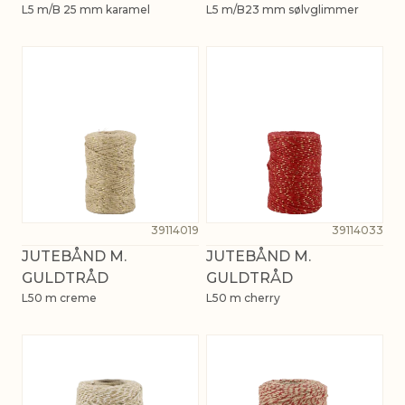
L5 m/B 25 mm karamel
L5 m/B23 mm sølvglimmer
39114019
39114033
JUTEBÅND M.
JUTEBÅND M.
GULDTRÅD
GULDTRÅD
L50 m creme
L50 m cherry