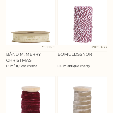
39096119
39096633
BÅND M. MERRY
BOMULDSSNOR
CHRISTMAS
L5 m/B1,5 cm creme
L10 m antique cherry