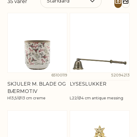
35
varer
65100119
52094213
SKJULER M. BLADE OG
LYSESLUKKER
BÆRMOTIV
H13,5/Ø13 cm creme
L22/Ø4 cm antique messing