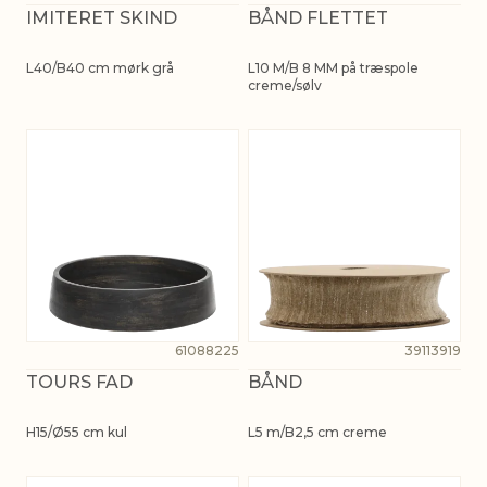
IMITERET SKIND
BÅND FLETTET
L40/B40 cm mørk grå
L10 M/B 8 MM på træspole
creme/sølv
61088225
39113919
TOURS FAD
BÅND
H15/Ø55 cm kul
L5 m/B2,5 cm creme