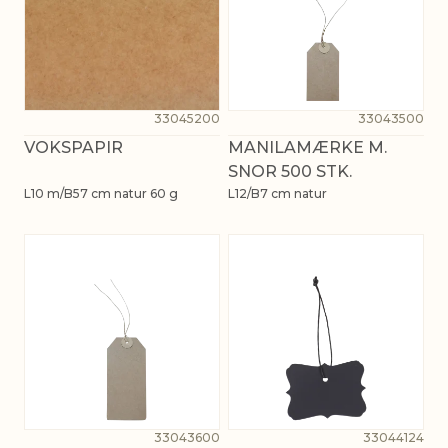
33045200
33043500
VOKSPAPIR
MANILAMÆRKE M.
SNOR 500 STK.
L10 m/B57 cm natur 60 g
L12/B7 cm natur
33043600
33044124