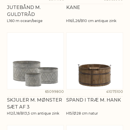
JUTEBÅND M.
KANE
GULDTRÅD
L160 m ocean/beige
H16/L26/B10 cm antique zink
65099800
41075100
SKJULER M. MØNSTER
SPAND I TRÆ M. HANK
SÆT AF 3
H12/L18/B13,5 cm antique zink
H15/Ø28 cm natur