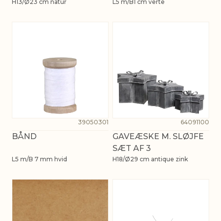
H13/Ø23 cm natur
L5 m/B1 cm verte
39050301
64091100
BÅND
GAVEÆSKE M. SLØJFE
SÆT AF 3
L5 m/B 7 mm hvid
H18/Ø29 cm antique zink