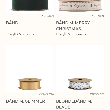
39114521
39113519
BÅND
BÅND M. MERRY
CHRISTMAS
L5 m/B2,5 cm mos
L5 m/B1,5 cm creme
39049704
39077312
BÅND M. GLIMMER
BLONDEBÅND M.
BLADE