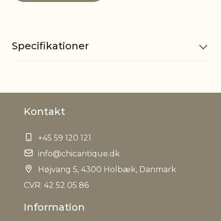
Specifikationer
Materiale
Gran, Polyester, Bomuld
Kontakt
EAN
5712750275748
+45 59 120 121
Tariffnumber
5901900000
info@chicantique.dk
Bruttovægt
Højvang 5, 4300 Holbæk, Danmark
0,513 kg
CVR: 42 52 05 86
Nettovægt
0,452 kg
Information