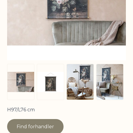
View larger image
View larg
View larger image
View larger image
H97/L76 cm
Find forhandler