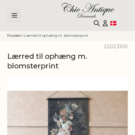
Skip to Content
Forsiden
/
Lærred til ophæng m. blomsterprint
22023100
Lærred til ophæng m.
blomsterprint
Main image
Click to view image in fullscreen