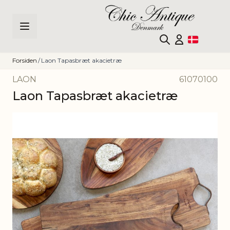
Skip to Content
Forsiden
/
Laon Tapasbræt akacietræ
LAON
61070100
Laon Tapasbræt akacietræ
Main image
Click to view image in fullscreen