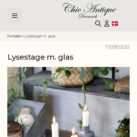
Skip to Content
Forsiden
/
Lysestage m. glas
71090300
Lysestage m. glas
Main image
Click to view image in fullscreen