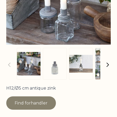
View
View larger image
View larger image
View larger imag
H12/Ø5 cm antique zink
Find forhandler