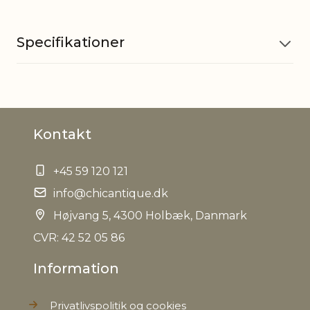
Specifikationer
Materiale
Mangotræ, Jern
Kontakt
Macon bloklys 710491, Macon
Passer til
bloklys 710492, Macon bloklys
710493
+45 59 120 121
info@chicantique.dk
EAN
5712750319800
Højvang 5, 4300 Holbæk, Danmark
Tariffnumber
CVR: 42 52 05 86
9405500090
Information
Bruttovægt
0,606 kg
Privatlivspolitik og cookies