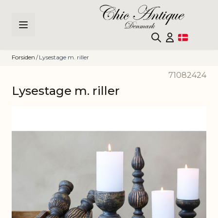
Skip to Content
Forsiden
/
Lysestage m. riller
71082424
Lysestage m. riller
Main image
Click to view image in fullscreen