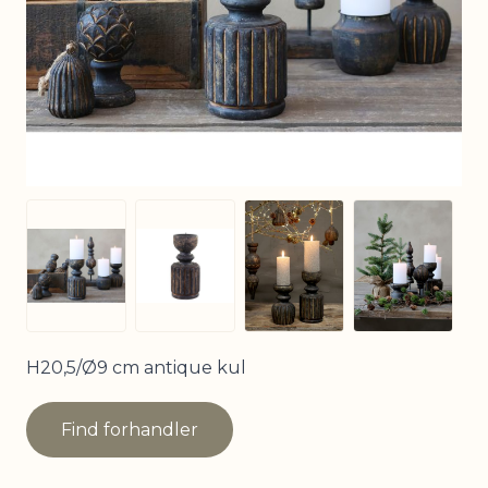
View larger image
View larg
View larger image
View larger image
H20,5/Ø9 cm antique kul
Find forhandler