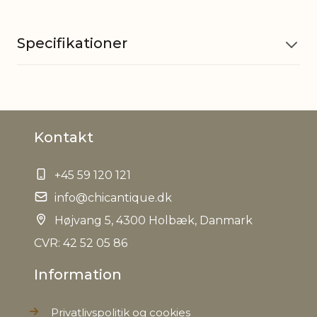
Specifikationer
Materiale
Jern
Kontakt
EAN
5712750321827
+45 59 120 121
Tariffnumber
9405500090
info@chicantique.dk
Bruttovægt
Højvang 5, 4300 Holbæk, Danmark
1,3 kg
CVR: 42 52 05 86
Nettovægt
0,634 kg
Information
Privatlivspolitik og cookies