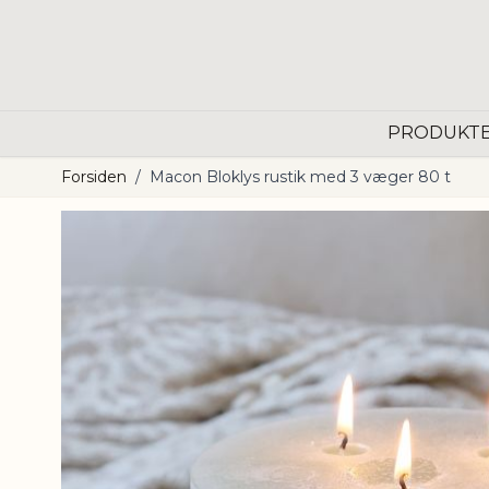
Skip to Content
PRODUKT
Forsiden
/
Macon Bloklys rustik med 3 væger 80 t
Main image
Click to view image in fullscreen