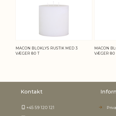
MACON BLOKLYS RUSTIK MED 3
MACON BLO
VÆGER 80 T
VÆGER 80 
Kontakt
Infor
+45 59 120 121
Priva