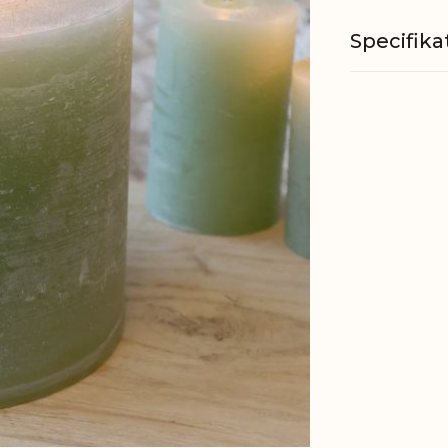
Specifika
Materiale
Brændeti
Væge
Øvrig
informati
EAN
Tariffnum