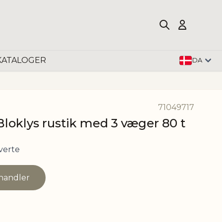
KATALOGER
DA
71049717
loklys rustik med 3 væger 80 t
verte
rhandler