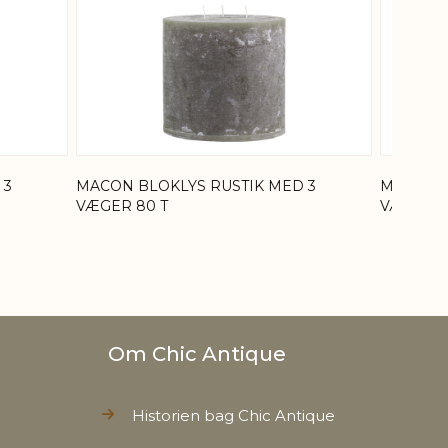
 3
MACON BLOKLYS RUSTIK MED 3
MACON B
VÆGER 80 T
VÆGER 8
Om Chic Antique
Historien bag Chic Antique