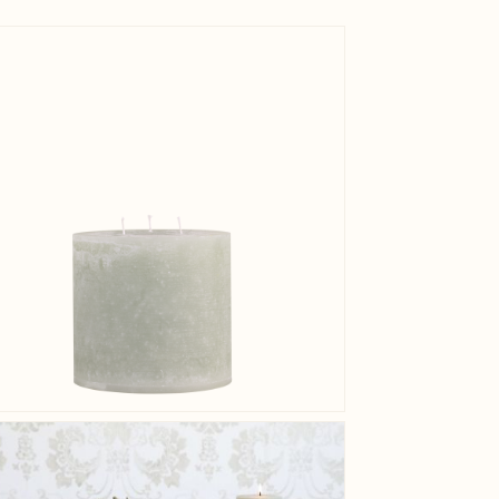
View larger image
Bruttovæ
Nettovæg
View larger image