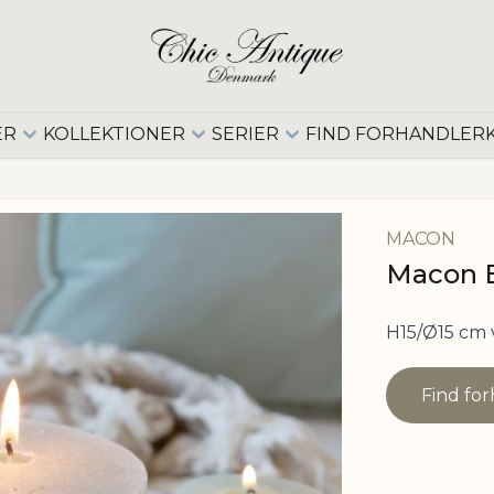
ER
KOLLEKTIONER
SERIER
FIND FORHANDLER
MACON
Macon B
H15/Ø15 cm 
Find fo