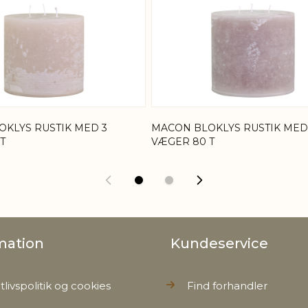
KLYS RUSTIK MED 3
MACON BLOKLYS RUSTIK MED
T
VÆGER 80 T
mation
Kundeservice
tlivspolitik og cookies
Find forhandler