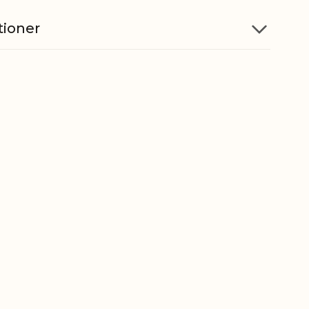
tioner
Paraffin
d
80 timer
Bomuld
Variation i farve kan forekomme
on
5712750240869
ber
3406000000