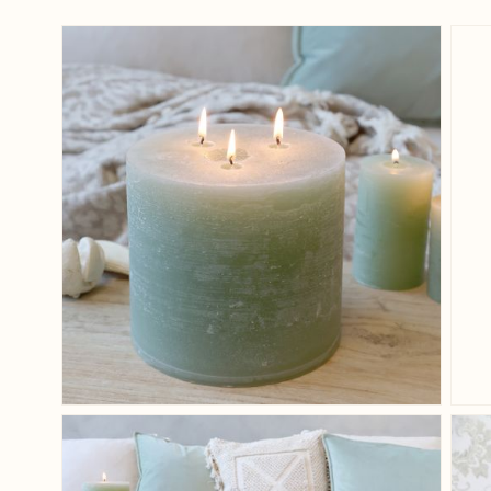
View larger image
View larger image