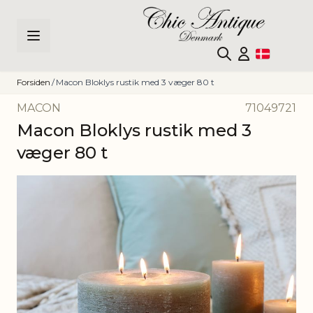
Skip to Content
Forsiden
/
Macon Bloklys rustik med 3 væger 80 t
MACON
71049721
Macon Bloklys rustik med 3
væger 80 t
Main image
Click to view image in fullscreen