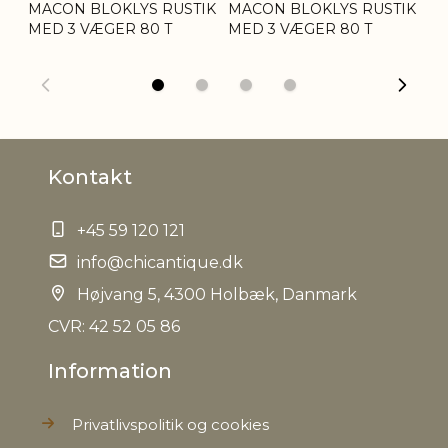
Tariffnumber
3406000000
MACON BLOKLYS RUSTIK
MACON BLOKLYS RUSTIK
MA
MED 3 VÆGER 80 T
MED 3 VÆGER 80 T
ME
Bruttovægt
2,1 kg
Nettovægt
2,1 kg
Kontakt
+45 59 120 121
info@chicantique.dk
Højvang 5, 4300 Holbæk, Danmark
CVR: 42 52 05 86
Information
Privatlivspolitik og cookies