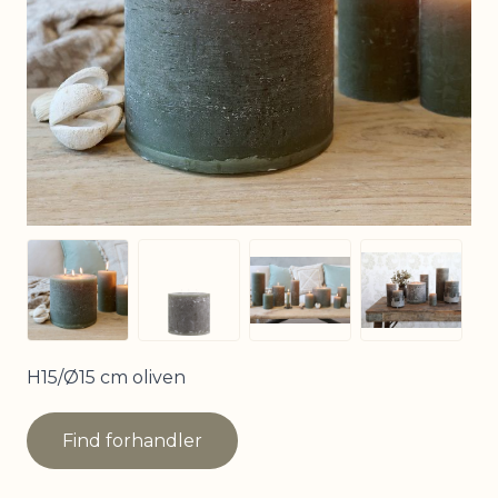
View larger image
View larger image
View larg
View larger image
H15/Ø15 cm oliven
Find forhandler