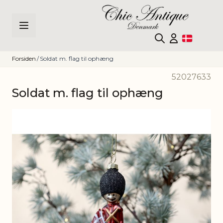
Skip to Content
Forsiden
/
Soldat m. flag til ophæng
52027633
Soldat m. flag til ophæng
Main image
Click to view image in fullscreen